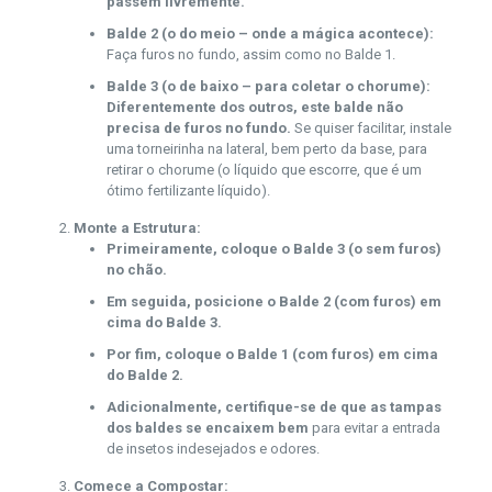
passem livremente.
Balde 2 (o do meio – onde a mágica acontece):
Faça furos no fundo, assim como no Balde 1.
Balde 3 (o de baixo – para coletar o chorume):
Diferentemente dos outros, este balde não
precisa de furos no fundo.
Se quiser facilitar, instale
uma torneirinha na lateral, bem perto da base, para
retirar o chorume (o líquido que escorre, que é um
ótimo fertilizante líquido).
Monte a Estrutura:
Primeiramente, coloque o Balde 3 (o sem furos)
no chão.
Em seguida, posicione o Balde 2 (com furos) em
cima do Balde 3.
Por fim, coloque o Balde 1 (com furos) em cima
do Balde 2.
Adicionalmente, certifique-se de que as tampas
dos baldes se encaixem bem
para evitar a entrada
de insetos indesejados e odores.
Comece a Compostar: