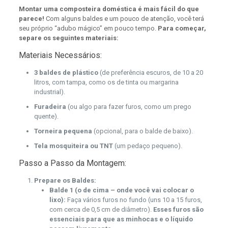
Montar uma composteira doméstica é mais fácil do que
parece!
Com alguns baldes e um pouco de atenção, você terá
seu próprio “adubo mágico” em pouco tempo.
Para começar,
separe os seguintes materiais:
Materiais Necessários:
3 baldes de plástico
(de preferência escuros, de 10 a 20
litros, com tampa, como os de tinta ou margarina
industrial).
Furadeira
(ou algo para fazer furos, como um prego
quente).
Torneira pequena
(opcional, para o balde de baixo).
Tela mosquiteira ou TNT
(um pedaço pequeno).
Passo a Passo da Montagem:
Prepare os Baldes:
Balde 1 (o de cima – onde você vai colocar o
lixo):
Faça vários furos no fundo (uns 10 a 15 furos,
com cerca de 0,5 cm de diâmetro).
Esses furos são
essenciais para que as minhocas e o líquido