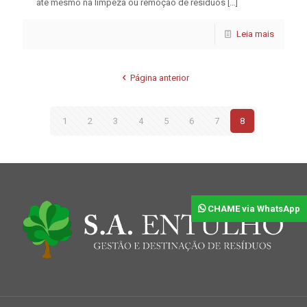
até mesmo na limpeza ou remoção de resíduos
[…]
Leia mais
Página anterior
1
2
3
4
5
6
7
8
CHAME via WhatsApp